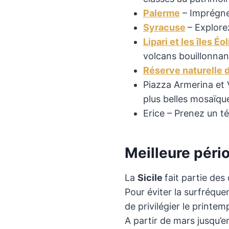
Palerme
– Imprégnez
Syracuse
– Explorez
Lipari et les îles É
volcans bouillonnan
Réserve naturelle 
Piazza Armerina et 
plus belles mosaïq
Erice – Prenez un t
Meilleure pério
La
Sicile
fait partie des
Pour éviter la surfréquen
de privilégier le printe
A partir de mars jusqu’e