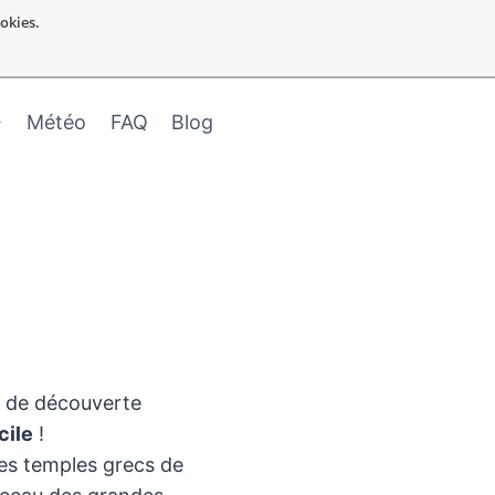
ookies.
Météo
FAQ
Blog
f de découverte
cile
!
les temples grecs de