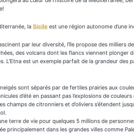
 plongera au cœur de l’histoire de la Méditerranée, b
e!
diterranée, la
Sicile
est une région autonome d’une in
scinent par leur diversité, l’île propose des milliers d
chées, des volcans dont les flancs viennent plonger d
tés. L’Etna est un exemple parfait de la grandeur de
igés sont séparés par de fertiles prairies aux couleu
nicules d’été en passant pas l’explosions de couleurs
s champs de citronniers et d’oliviers s’étendent jusqu’
ol.
une terre de vie pour quelques 5 millions de personnes 
ée principalement dans les grandes villes comme Pa