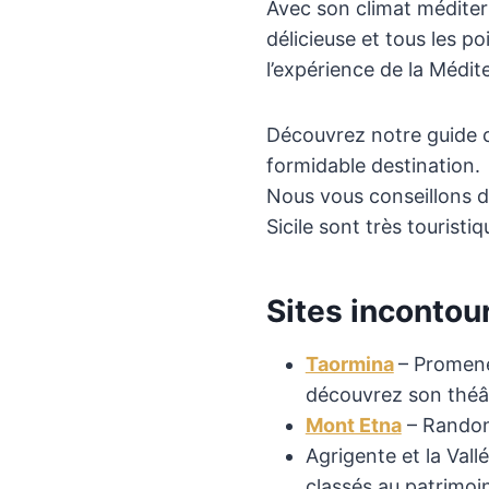
Avec son climat méditer
délicieuse et tous les p
l’expérience de la Médit
Découvrez notre guide c
formidable destination.
Nous vous conseillons de
Sicile sont très touristiq
Sites incontour
Taormina
– Promene
découvrez son théât
Mont Etna
– Randonn
Agrigente et la Val
classés au patrimo