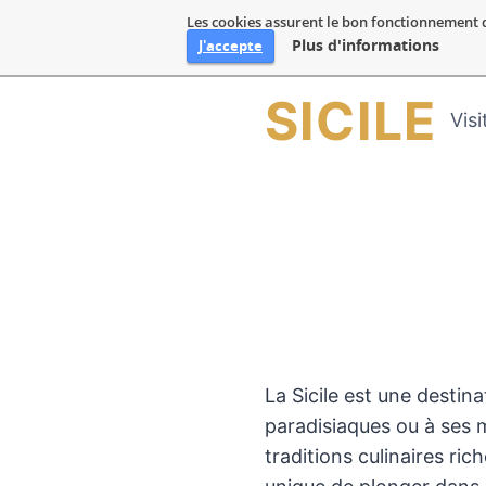
Les cookies assurent le bon fonctionnement de 
Plus d'informations
J'accepte
Aller
SICILE
Visi
au
contenu
La Sicile est une destin
paradisiaques ou à ses m
traditions culinaires ri