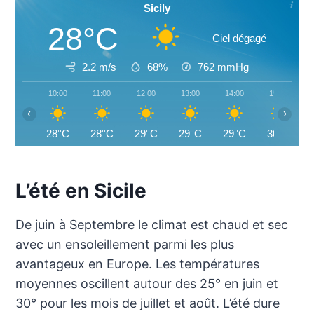
Sicily
28°C
Ciel dégagé
2.2 m/s
68%
762
mmHg
10:00
11:00
12:00
13:00
14:00
15:00
‹
›
28°C
28°C
29°C
29°C
29°C
30°C
L’été en Sicile
De juin à Septembre le climat est chaud et sec
avec un ensoleillement parmi les plus
avantageux en Europe. Les températures
moyennes oscillent autour des 25° en juin et
30° pour les mois de juillet et août. L’été dure