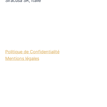
Siracusa SR, Italie
Politique de Confidentialité
Mentions légales
© 2026 SICILE - Thème WordPress par
Kadence WP