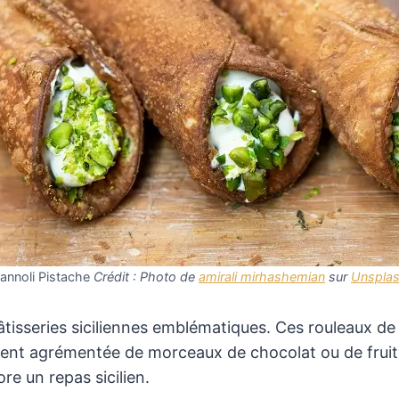
annoli Pistache
Crédit : Photo de
amirali mirhashemian
sur
Unspla
tisseries siciliennes emblématiques. Ces rouleaux de 
vent agrémentée de morceaux de chocolat ou de fruits 
re un repas sicilien​.