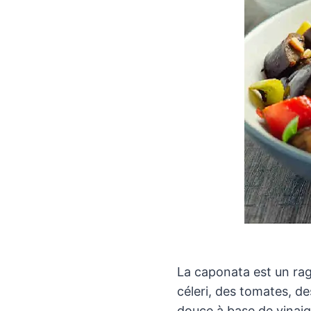
La caponata est un rag
céleri, des tomates, de
douce à base de vinaigr