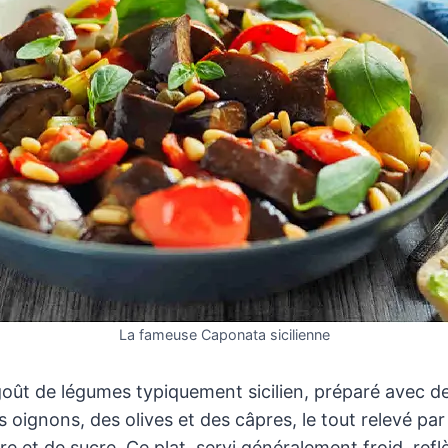
La fameuse Caponata sicilienne
oût de légumes typiquement sicilien, préparé avec d
s oignons, des olives et des câpres, le tout relevé pa
e et de sucre. Ce plat, servi généralement froid, ref