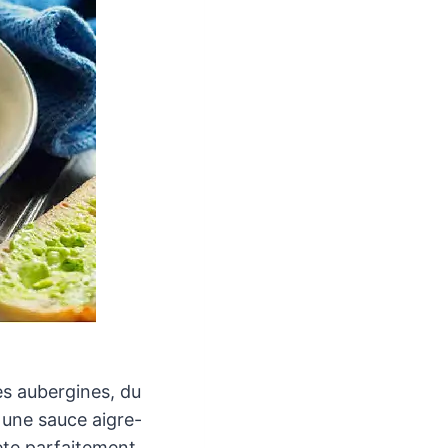
es aubergines, du
r une sauce aigre-
lète parfaitement