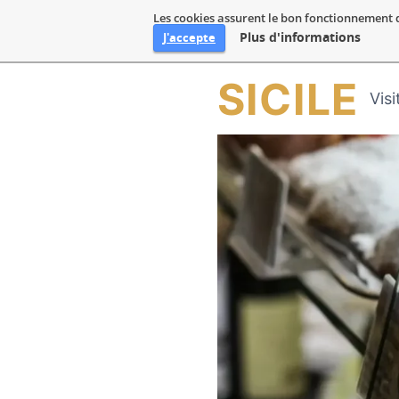
Les cookies assurent le bon fonctionnement de 
Plus d'informations
J'accepte
Aller
SICILE
Visi
au
contenu