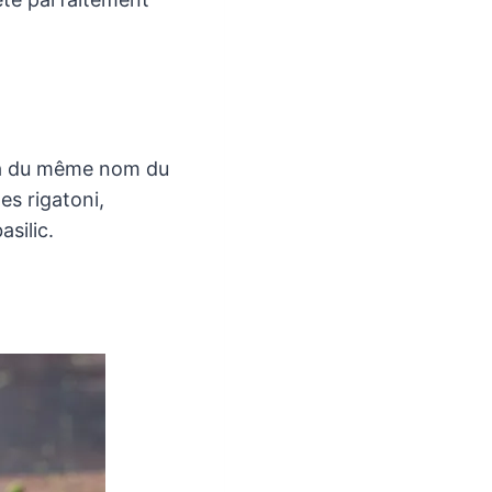
éra du même nom du
s rigatoni,
ilic​.