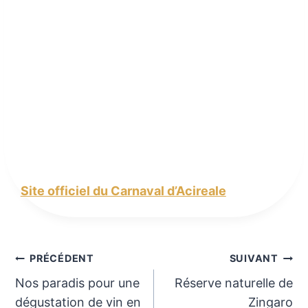
Site officiel du Carnaval d’Acireale
Navigation
PRÉCÉDENT
SUIVANT
Nos paradis pour une
Réserve naturelle de
de
dégustation de vin en
Zingaro