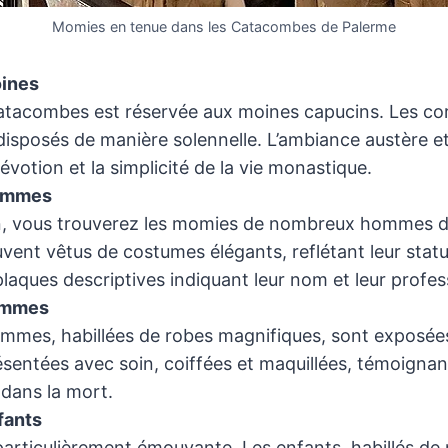
Momies en tenue dans les Catacombes de Palerme
oines
atacombes est réservée aux moines capucins. Les corp
isposés de manière solennelle. L’ambiance austère et 
dévotion et la simplicité de la vie monastique.
Hommes
n, vous trouverez les momies de nombreux hommes d’
vent vêtus de costumes élégants, reflétant leur statu
ques descriptives indiquant leur nom et leur profes
Femmes
mmes, habillées de robes magnifiques, sont exposées
entées avec soin, coiffées et maquillées, témoignan
dans la mort.
fants
particulièrement émouvante. Les enfants, habillés de 